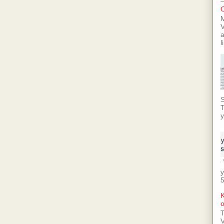
O
M
V
a
l
S
T
y
y
5
K
o
T
V