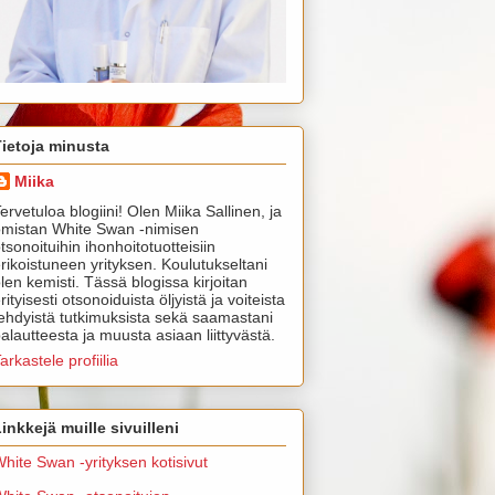
Tietoja minusta
Miika
ervetuloa blogiini! Olen Miika Sallinen, ja
mistan White Swan -nimisen
tsonoituihin ihonhoitotuotteisiin
rikoistuneen yrityksen. Koulutukseltani
len kemisti. Tässä blogissa kirjoitan
rityisesti otsonoiduista öljyistä ja voiteista
ehdyistä tutkimuksista sekä saamastani
alautteesta ja muusta asiaan liittyvästä.
arkastele profiilia
inkkejä muille sivuilleni
hite Swan -yrityksen kotisivut