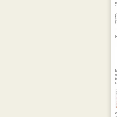
m
”
H
.
k
s
k
R
o
o