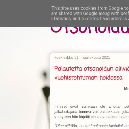
This site uses cookies from Google to 
are shared with Google along with per
Otsonoidu
statistics, and to detect and address 
keskiviikko 31. maaliskuuta 2021
Palautetta otsonoidun oliivi
vuohisrohtuman hoidossa
Mi
Ihmiset eivät suinkaan ole ainoita, jot
jalkahoitajana toimiva vakioasiakkaani, joka
yhteyteen hän kirjoitti seuraavanlaisen palau
"Olen pitkään, useita kuukausia taistellut h