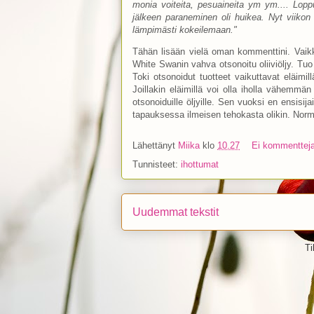
monia voiteita, pesuaineita ym ym.... Loppu
jälkeen paraneminen oli huikea. Nyt viikon 
lämpimästi kokeilemaan."
Tähän lisään vielä oman kommenttini. Vaikka 
White Swanin vahva otsonoitu oliiviöljy. Tuo
Toki otsonoidut tuotteet vaikuttavat eläimill
Joillakin eläimillä voi olla iholla vähemmä
otsonoiduille öljyille. Sen vuoksi en ensisij
tapauksessa ilmeisen tehokasta olikin. Norm
Lähettänyt
Miika
klo
10.27
Ei kommenttej
Tunnisteet:
ihottumat
Uudemmat tekstit
Ti