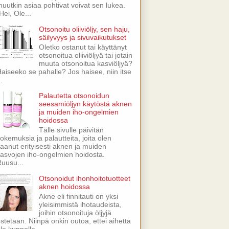
uutkin asiaa pohtivat voivat sen lukea.
Hei, Ole...
Otsonoitu oliiviöljy, sen haju,
säilyvyys ja sivuvaikutukset
Oletko ostanut tai käyttänyt
otsonoitua oliiviöljyä tai jotain
muuta otsonoitua kasviöljyä?
aiseeko se pahalle? Jos haisee, niin itse
..
Palautetta otsonoidun
seesamiöljyn käytöstä aknen
ja muiden iho-ongelmien
hoidossa
Tälle sivulle päivitän
okemuksia ja palautteita, joita olen
aanut erityisesti aknen ja muiden
asvojen iho-ongelmien hoidosta.
uusu...
Otsonoidut ihonhoitotuotteet
aknen hoidossa
Akne eli finnitauti on yksi
yleisimmistä ihotaudeista,
joihin otsonoituja öljyjä
stetaan. Niinpä onkin outoa, ettei aihetta
le kunnolla ...