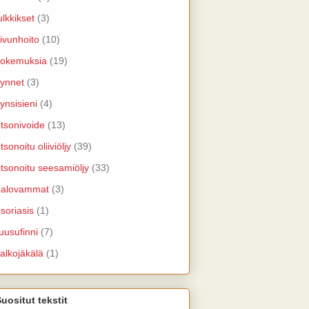
ulkkikset
(3)
ivunhoito
(10)
kokemuksia
(19)
ynnet
(3)
ynsisieni
(4)
tsonivoide
(13)
tsonoitu oliiviöljy
(39)
tsonoitu seesamiöljy
(33)
palovammat
(3)
soriasis
(1)
uusufinni
(7)
alkojäkälä
(1)
uositut tekstit