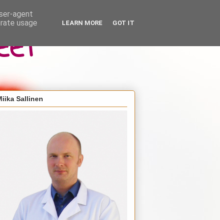
user-agent
erate usage
LEARN MORE
GOT IT
eet
iika Sallinen