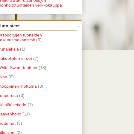
hite Swan -otsonoitujen
honhoitotuotteiden verkkokauppa
Tunnisteet
tsonoitujen tuotteiden
aikutusmekanismit
(5)
unajäkälä
(1)
ukuelinten oireet
(7)
hite Swan -tuotteet
(18)
akne
(6)
tooppinen ihottuma
(3)
couperosa
(3)
läinlääketiede
(1)
haavanhoito
(11)
hottumat
(5)
alkasieni
(2)