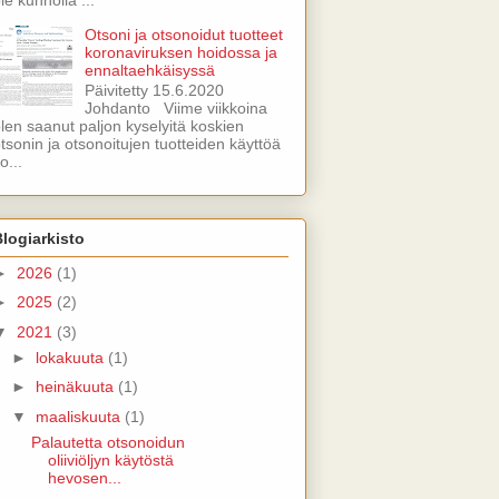
Otsoni ja otsonoidut tuotteet
koronaviruksen hoidossa ja
ennaltaehkäisyssä
Päivitetty 15.6.2020
Johdanto Viime viikkoina
len saanut paljon kyselyitä koskien
tsonin ja otsonoitujen tuotteiden käyttöä
o...
logiarkisto
►
2026
(1)
►
2025
(2)
▼
2021
(3)
►
lokakuuta
(1)
►
heinäkuuta
(1)
▼
maaliskuuta
(1)
Palautetta otsonoidun
oliiviöljyn käytöstä
hevosen...