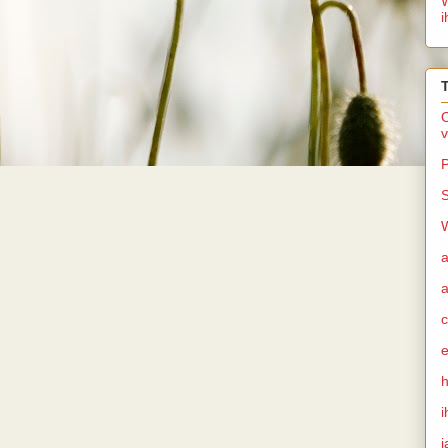
W
i
O
v
P
S
W
a
e
i
j