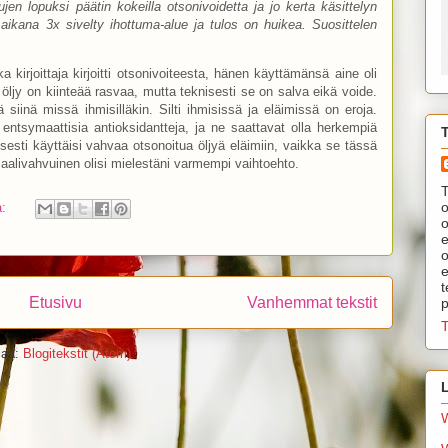
jen lopuksi päätin kokeilla otsonivoidetta ja jo kerta käsittelyn
aikana 3x sivelty ihottuma-alue ja tulos on huikea. Suosittelen
kirjoittaja kirjoitti otsonivoiteesta, hänen käyttämänsä aine oli
 öljy on kiinteää rasvaa, mutta teknisesti se on salva eikä voide.
ä siinä missä ihmisilläkin. Silti ihmisissä ja eläimissä on eroja.
n entsymaattisia antioksidantteja, ja ne saattavat olla herkempiä
aisesti käyttäisi vahvaa otsonoitua öljyä eläimiin, vaikka se tässä
aalivahvuinen olisi mielestäni varmempi vaihtoehto.
T
o
a:
o
e
o
e
t
Etusivu
Vanhemmat tekstit
p
T
laa:
Blogitekstit (Atom)
L
W