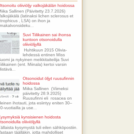
tsonoitu oliiviöljy valkojäkälän hoidossa
iika Sallinen (Päivitetty 23.7.2026)
alkojäkälä (latinaksi lichen sclerosus et
trophicus , LSA) on ihon ja
imakalvonsideku...
Suvi Tiilikainen sai ihonsa
kuntoon otsonoidulla
oliiviöljyllä
Huhtikuun 2015 Olivia-
lehdessä entinen Miss
uomi ja nykyinen meikkitaiteilija Suvi
iilikainen (ent. Miinala) kertoi varsin
listävä...
Otsonoidut öljyt ruusufinnin
hoidossa
Miika Sallinen (Viimeksi
päivitetty 28.9.2025)
Ruusufinni eli rosacea on
leinen ihotauti, jota esiintyy eniten 30–
0-vuotiailla ja use...
ysymyksiä kynsisienen hoidosta
tsonoidulla oliiviöljyllä
ällaista kysymystä tuli eilen sähköpostiin.
astaan täälläkin, jotta mahdolliset