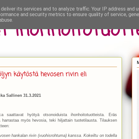
deliver its services and to analyze traffic. Your IP address and 
formance and security metrics to ensure quality of service, gen
t ihonhoitotuott
abuse.
M
öljyn käytöstä hevosen rivin eli
ika Sallinen 31.3.2021
ka saattavat hyötyä otsonoiduista ihonhoitotuotteista. Eräs
 harrastaa myös hevosia, teki hiljattain tuotetilausta. Tilauksen
tteen:
evosen hankalan rivin (vuohisrohtuma) kanssa. Kokeiltu on todella