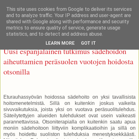
This site uses cookies from Google to deliver its services
Otsonoidut ihonhoitotuotteet
and to analyze traffic. Your IP address and user-agent are
shared with Google along with performance and security
metrics to ensure quality of service, generate usage
statistics, and to detect and address abuse.
perjantai 16. lokakuuta 2015
LEARN MORE
GOT IT
Uusi espanjalainen tutkimus sädehoidon
aiheuttamien peräsuolen vuotojen hoidosta
otsonilla
Eturauhassyövän hoidossa sädehoito on yksi tavallisista
hoitomenetelmistä. Sillä on kuitenkin joskus vaikeita
sivuvaikutuksia, joista yksi on vuotava peräsuolitulehdus.
Säteilytettyjen alueiden tulehdukset ovat usein vaikeasti
parannettavissa. Otsoniterapialla on kuitenkin saatu apua
moniin sädehoitoon liittyviin komplikaatioihin ja sillä on
myös hoidettu suoliston tulehduksia menestyksekkäästi.