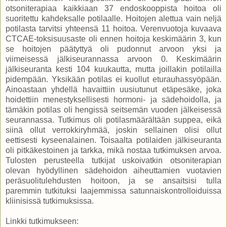
otsoniterapiaa kaikkiaan 37 endoskooppista hoitoa oli
suoritettu kahdeksalle potilaalle. Hoitojen alettua vain neljä
potilasta tarvitsi yhteensä 11 hoitoa. Verenvuotoja kuvaava
CTCAE-toksisuusaste oli ennen hoitoja keskimäärin 3, kun
se hoitojen päätyttyä oli pudonnut arvoon yksi ja
viimeisessä jälkiseurannassa arvoon 0. Keskimäärin
jälkiseuranta kesti 104 kuukautta, mutta joillakin potilailla
pidempään. Yksikään potilas ei kuollut eturauhassyöpään.
Ainoastaan yhdellä havaittiin uusiutunut etäpesäke, joka
hoidettiin menestyksellisesti hormoni- ja sädehoidolla, ja
tämäkin potilas oli hengissä seitsemän vuoden jälkeisessä
seurannassa. Tutkimus oli potilasmäärältään suppea, eikä
siinä ollut verrokkiryhmää, joskin sellainen olisi ollut
eettisesti kyseenalainen. Toisaalta potilaiden jälkiseuranta
oli pitkäkestoinen ja tarkka, mikä nostaa tutkimuksen arvoa.
Tulosten perusteella tutkijat uskoivatkin otsoniterapian
olevan hyödyllinen sädehoidon aiheuttamien vuotavien
peräsuolitulehdusten hoitoon, ja se ansaitsisi tulla
paremmin tutkituksi laajemmissa satunnaiskontrolloiduissa
kliinisissä tutkimuksissa.
Linkki tutkimukseen: