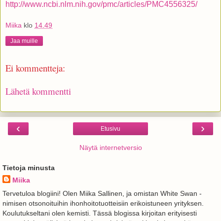
http://www.ncbi.nlm.nih.gov/pmc/articles/PMC4556325/
Miika
klo
14.49
Jaa muille
Ei kommentteja:
Lähetä kommentti
‹
›
Etusivu
Näytä internetversio
Tietoja minusta
Miika
Tervetuloa blogiini! Olen Miika Sallinen, ja omistan White Swan -
nimisen otsonoituihin ihonhoitotuotteisiin erikoistuneen yrityksen.
Koulutukseltani olen kemisti. Tässä blogissa kirjoitan erityisesti