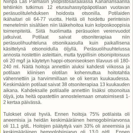
Niinpä Las Palmasin yliopistosairaalassa Kanariansaarilla
tehtiinkin tutkimus 12 eturauhassyöpäpotilaan vuotavan
peräsuolitulehduksen hoidosta otsonilla. Potilaiden
ikähaitari oli 64-77 vuotta. Heitä oli hoidettu perinteisin
menetelmin sisältäen niin lääkehoitoa kuin kolposkooppisia
toimenpiteitä. Siitä huolimatta peräsuolen verenvuodot
jatkuivat. Potilaat saivat otsoniterapiaa niin
peräsuolihuuhteluna otsonikaasulla kuin paikallisena
käsittelynä otsonoidulla öljyllä. Peräsuolihuuhtelussa
annosta nostettiin asteittain, mutta tyypillisin otsonipitoisuus
oli 20 mg/l ja käytetyn happi-otsoniseoksen tilavuus oli 180-
240 ml. Näitä hoitoja annettiin aluksi kahdesti viikossa ja
potilaan kliinisen olotilan kohennuttua hoitotahtia
vähennettiin ja harvimmillaan se oli kerran kuukaudessa.
Keskimäärin potilaat saivat 38 otsoniterapiaa 13 kuukauden
aikana. Kahdeksalle potilaalle annettiin lisäksi otsonoitua
öljyä, jota heitä opastettiin annostelemaan omatoimisesti 1-
2 kertaa päivässä.
Tulokset olivat hyviä. Ennen hoitoja 75% potilaista oli
aneemisia ja heidän keskimääräinen hemogobiiniarvonsa
oli 11,1 g/dL. Hoitojen päätyttyä vain 33% oli aneemisia ja
keskimääräinen hemoglobiiniarvo oli 13,0 g/dL. Ennen