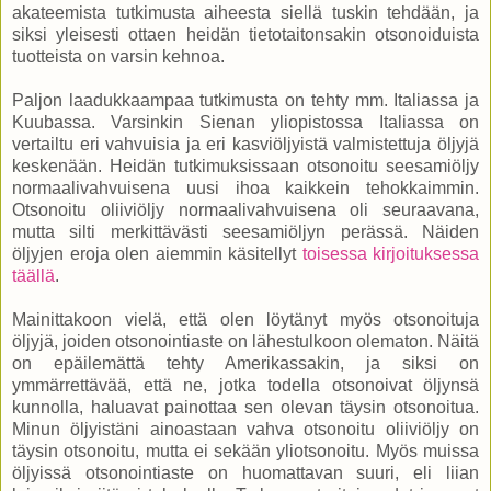
akateemista tutkimusta aiheesta siellä tuskin tehdään, ja
siksi yleisesti ottaen heidän tietotaitonsakin otsonoiduista
tuotteista on varsin kehnoa.
Paljon laadukkaampaa tutkimusta on tehty mm. Italiassa ja
Kuubassa. Varsinkin Sienan yliopistossa Italiassa on
vertailtu eri vahvuisia ja eri kasviöljyistä valmistettuja öljyjä
keskenään. Heidän tutkimuksissaan otsonoitu seesamiöljy
normaalivahvuisena uusi ihoa kaikkein tehokkaimmin.
Otsonoitu oliiviöljy normaalivahvuisena oli seuraavana,
mutta silti merkittävästi seesamiöljyn perässä. Näiden
öljyjen eroja olen aiemmin käsitellyt
toisessa kirjoituksessa
täällä
.
Mainittakoon vielä, että olen löytänyt myös otsonoituja
öljyjä, joiden otsonointiaste on lähestulkoon olematon. Näitä
on epäilemättä tehty Amerikassakin, ja siksi on
ymmärrettävää, että ne, jotka todella otsonoivat öljynsä
kunnolla, haluavat painottaa sen olevan täysin otsonoitua.
Minun öljyistäni ainoastaan vahva otsonoitu oliiviöljy on
täysin otsonoitu, mutta ei sekään yliotsonoitu. Myös muissa
öljyissä otsonointiaste on huomattavan suuri, eli liian