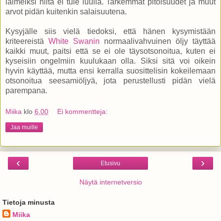
laimeiksi niitä ei tule luulla. Tarkemmat pitoisuudet ja muut
arvot pidän kuitenkin salaisuutena.
Kysyjälle siis vielä tiedoksi, että hänen kysymistään
kriteereistä
White Swanin
normaalivahvuinen öljy täyttää
kaikki muut, paitsi että se ei ole täysotsonoitua, kuten ei
kyseisiin ongelmiin kuulukaan olla. Siksi sitä voi oikein
hyvin käyttää, mutta ensi kerralla suosittelisin kokeilemaan
otsonoitua seesamiöljyä, jota perustellusti pidän vielä
parempana.
Miika
klo
6.00
Ei kommentteja:
Jaa muille
‹
›
Etusivu
Näytä internetversio
Tietoja minusta
Miika