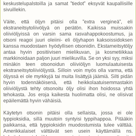
keskustelupalstoilla ja samat ”tiedot” eksyvät kaupallisille
sivuillekin.
Väite, että öljyn pitäisi olla ”extra vergineä”, eli
ekstraneitsytoliivöljyä on perätön. Kaikissa muissakin
oliiviöljyissä on varsin sama rasvahappokoostumus, ja
otsoni reagoi juuri oleiini- eli öljyhapon kaksoissidoksen
kanssa muodostaen hyödyllisen otsonidin. Ekstarneitsytöljy
antaa hyvin positiivisen mielikuvan, ja kosmetiikkaa
markkinoidaan paljon juuri mielikuvilla. Se on yksi syy, miksi
minäkin teen otsonoidun oliiviöljyn luomulaatuisesta
ekstraneitsytoliiviöljystä. Silloin voin myös olla varma, että
öljyssä ei ole myrkkyjä tai muita lisättyjä jäämiä. Silti pidän
hyvin todennäköisenä, että heikkolaatuisemmastakin
oliiviöljystä tehty otsonoitu öljy olisi ihon hoidossa yhtä
tehokasta. Jos eroja kaikesta huolimatta olisi, ne olisivat
epäilemättä hyvin vähäisiä.
Käytetyn otsonin pitäisi olla sellaista, jossa ei ole
typpioksidia, sillä muutoin syntyisi typpihappoa. Pitääkin
paikkansa, että typpioksidin muodostumista tulee välttää.
Amerikkalaiset välttävät sen usein käyttämällä ns.