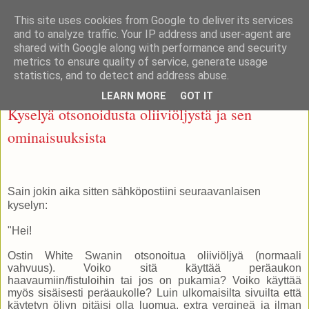
This site uses cookies from Google to deliver its services
Otsonoidut ihonhoitotuotteet
and to analyze traffic. Your IP address and user-agent are
shared with Google along with performance and security
metrics to ensure quality of service, generate usage
statistics, and to detect and address abuse.
sunnuntai 12. elokuuta 2018
LEARN MORE
GOT IT
Kyselyä otsonoidusta oliiviöljystä ja sen
ominaisuuksista
Sain jokin aika sitten sähköpostiini seuraavanlaisen
kyselyn:
"Hei!
Ostin White Swanin otsonoitua oliiviöljyä (normaali
vahvuus). Voiko sitä käyttää peräaukon
haavaumiin/fistuloihin tai jos on pukamia? Voiko käyttää
myös sisäisesti peräaukolle? Luin ulkomaisilta sivuilta että
käytetyn öljyn pitäisi olla luomua, extra vergineä ja ilman