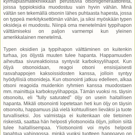
kylmäplasmatekniikkaan perustuvia otsonigeneraattoreita,
joissa typpioksidia muodostuu vain hyvin vähän. Minä
vältän sen tekemällä otsonin lähes puhtaasta hapesta, jossa
on typpeä merkityksettömän vähän, ja siksi myöskään typen
oksideja ei muodostu. Niinpä oma menetelmäni typpihapon
välttämiseksi on paljon varmempi kun yleinen
amerikkalainen menetelmä.
Typen oksidien ja typpihapon välttäminen on kuitenkin
turhaa, jos öljystä muuten tulee hapanta. Happamuuden
aiheuttaa sivureaktioissa syntyvät karboksyylihapot. Kun
öljyä otsonoidaan, reagoi otsoni ensisijaisesti
rasvahappojen kaksoissidosten kanssa, jolloin syntyy
hyödyllisiä otsonideja. Kun otsonointi jatkuu edelleen, alkaa
otsoni reagoida muidenkin ryhmien kanssa muodostaen
mm. mainittuja karboksyylihappoja. Tämän vuoksi ns. täysin
otsonoitu, eli ”fully saturated” öljy on usein haitallisen
hapanta. Mikäli otsonointi lopetetaan heti kun öljy on täysin
otsonoitu, happamuus jää vielä kohtuullisen lieväksi ja tuote
turvalliseksi. Jos valmistaja ei kuitenkaan ole tietoinen
riskeistä, saattaa hän helposti yliotsonoida öljyn, jolloin siitä
tulee haitallisempaa. Yliotsonointi voi myös helposti
tapahtua vahingossa, minkä vuoksi tuotteen happoarvo on