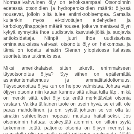
Normaalivahvuinen öljy on tehokkaampaa! Otsonoinnin
edetessä otsonidien ja hydroperoksidien määrät öljyssä
nousevat, jolloin siitä tulee antimikrobisempaa. Samalla
kuitenkin myös ei-toivottujen aldehydien ja
karboksyylihappojen määrä nousee, jotka vaimentavat öljyn
kykyä synnyttää ihoa uudistavia kasvutekijöitä ja suojavia
antioksidatteja. Niinpä juuri ihoa uudistavissa
ominaisuuksissa vahvasti otsonoitu öljy on heikompaa, ja
tämä on todettu ainakin Sienan yliopistossa Italiassa
suoritetuissa tutkimuksissa.
Miksi amerikkalaiset sitten tekevät enimmäkseen
täysotsonoitua öljyä? Syy siihen on epäilemättä
asiantuntemattomuus ja ammattitaidottomuus.
Täysotsonoitua öljyä kun on helppo valmistaa. Johtaa vain
öljyyn otsonia niin kauan kunnes sitä alkaa tulla läpi, mikä
on merkki siitä, ettei öljy ota enää merkittävästi otsonia
vastaan. Vaikka tällainen tuote on usein hyvä, se ei silti ole
paras mahdollinen, ja em. syistä johtuen se voi olla tai
ainakin suhteellisen nopeasti muuttua haitalliseksi. Jos
otsonoinnin haluaa keskeyttää aiemmin, on silloin syytä
tarkemmin tietää, paljonko otsonia on öljyyn mennyt ja
valmistettu öljy on myös syytä erikseen analysoida. Näitä