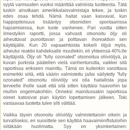
syytä varmuuden vuoksi määrittää valmiista tuotteesta. Tätä
tuskin ainutkaan amerikkalaisvalmistaja tekee, ja tuskin
edes osaa tehdä. Nämä haitat vaan kasvavat, kun
happopitoisuus lisääntyy otsonidien spontaanissa
hajoamisessa, kun tuote vanhenee. Pari vuotta sitten
ilmestyikin raportti, jossa vahvasti otsonoitu öljy oli
aiheuttavat punoittavan ja polttavan ihoreaktion sen
käyttäjälle. Kun 20 vapaaehtoista kokeili öljyä myös,
aiheutui reaktio kahdeksalle muullekin, eli yhteensä 40%:lle
käyttäjistä. Öljy oli ”fully ozonated” otsonoitua oliiviöljyä, ja
kuvan purkista päätellen vielä vanhentunutta, vaikkei sitä
raportissa erikseen mainittu. Tämä on kuitenkin varoittava
esimerkki siitä, että väärin valmistettu ja/tai säilytetty ”fully
ozonated” otsonoitu oliiviöljy voi olla haitallista jopa
terveelle iholle saati että sitä sitten käyttäisi haavoihin tai
muihin ongelmakohtiin. Onneksi mainitussakin raportissa
oireet katosivat pian käytön lopettamisen jälkeen. Toki
vastaavaa tuotetta tulee silti välttää.
Vaikka täysin otsonoitu oliiviöljy valmistettaisiin oikein ja
turvalliseksi, en suosittele sen käyttöä haavaimiin/fistuloihin
siitäkään huolimatta. Syy on yksinkertainen: