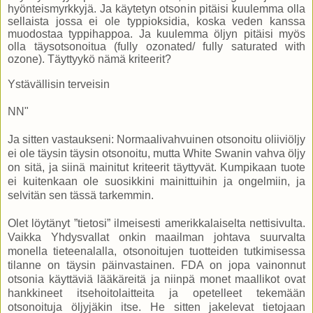
hyönteismyrkkyjä. Ja käytetyn otsonin pitäisi kuulemma olla
sellaista jossa ei ole typpioksidia, koska veden kanssa
muodostaa typpihappoa. Ja kuulemma öljyn pitäisi myös
olla täysotsonoitua (fully ozonated/ fully saturated with
ozone). Täyttyykö nämä kriteerit?
Ystävällisin terveisin
NN"
Ja sitten vastaukseni: Normaalivahvuinen otsonoitu oliiviöljy
ei ole täysin täysin otsonoitu, mutta White Swanin vahva öljy
on sitä, ja siinä mainitut kriteerit täyttyvät. Kumpikaan tuote
ei kuitenkaan ole suosikkini mainittuihin ja ongelmiin, ja
selvitän sen tässä tarkemmin.
Olet löytänyt ”tietosi” ilmeisesti amerikkalaiselta nettisivulta.
Vaikka Yhdysvallat onkin maailman johtava suurvalta
monella tieteenalalla, otsonoitujen tuotteiden tutkimisessa
tilanne on täysin päinvastainen. FDA on jopa vainonnut
otsonia käyttäviä lääkäreitä ja niinpä monet maallikot ovat
hankkineet itsehoitolaitteita ja opetelleet tekemään
otsonoituja öljyjäkin itse. He sitten jakelevat tietojaan