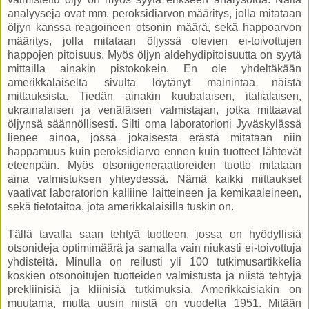
analyyseja ovat mm. peroksidiarvon määritys, jolla mitataan
öljyn kanssa reagoineen otsonin määrä, sekä happoarvon
määritys, jolla mitataan öljyssä olevien ei-toivottujen
happojen pitoisuus. Myös öljyn aldehydipitoisuutta on syytä
mittailla ainakin pistokokein. En ole yhdeltäkään
amerikkalaiselta sivulta löytänyt mainintaa näistä
mittauksista. Tiedän ainakin kuubalaisen, italialaisen,
ukrainalaisen ja venäläisen valmistajan, jotka mittaavat
öljynsä säännöllisesti. Silti oma laboratorioni Jyväskylässä
lienee ainoa, jossa jokaisesta erästä mitataan niin
happamuus kuin peroksidiarvo ennen kuin tuotteet lähtevät
eteenpäin. Myös otsonigeneraattoreiden tuotto mitataan
aina valmistuksen yhteydessä. Nämä kaikki mittaukset
vaativat laboratorion kalliine laitteineen ja kemikaaleineen,
sekä tietotaitoa, jota amerikkalaisilla tuskin on.
Tällä tavalla saan tehtyä tuotteen, jossa on hyödyllisiä
otsonideja optimimäärä ja samalla vain niukasti ei-toivottuja
yhdisteitä. Minulla on reilusti yli 100 tutkimusartikkelia
koskien otsonoitujen tuotteiden valmistusta ja niistä tehtyjä
prekliinisiä ja kliinisiä tutkimuksia. Amerikkaisiakin on
muutama, mutta uusin niistä on vuodelta 1951. Mitään