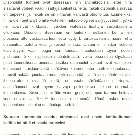
Otsonoidut tuotteet ovat itsessään niin antimikrobisia, ettei niitä
sisältävät voiteet vaadi lisättyjä säilöntäaineita, mikäli otsonoitua rasvaa
on tarpeeksi ja mikäli se on riittävän vahvasti otsonoitua. Esimerkiksi
minä olen teettänyt omille voiteilleni mikrobiologiset säilyvyystestit, jotka
ne läpäisivät kirkkaasti, vaikkei voiteissa lisättyjä säilöntäaineita
ollutkaan. Otsonointi itsessään on kuitenkin sellainen kemiallinen
prosessi, ettei vastaavaa luonnosta löydy. Ei ainakaan siinä määrin, että
otsonoitua tuotetta voisi järkevästi eristää. Otsoni ei nimittäin liukene
kasviöljyyn, vaan reagoi sen kanssa muodostaen täysin uuden
yhdisteen. Siksi riippuukin määritelmästä, voiko otsonoitua öljyäkään
pitää luonnollisena aineena. Lisäksi otsonoidut voiteet ovat vain pieni
kuriositeetti kaikkien vettä sisältävien kosmeettisten tuotteiden joukossa,
etteivät nekään juurikaan muuta yleissääntöä. Tämä yleissääntö on: Jos
ihonhoitotuote sisältää vettä, se vaatii säilöntäaineita. Sopivat
säilöntäaineet ovat hyvin harvoja poikkeuksia lukuun ottamatta
keinotekoisia. Siksi juuri mikään voide, geeli, shampoo tai muu hoitava
liuos ei voi olla 100 % luonnollista alkuperää. Tämä koskee myös
luonnonkosmetiikaksi sertifioituja tuotteita!
Suoraan luonnosta saadut ainesosat ovat usein kohtuuttoman
kalliita tai niitä ei saada tarpeeksi
Luonnosta ei aina kannata eristää luonnollisia aineita, ja usein se on