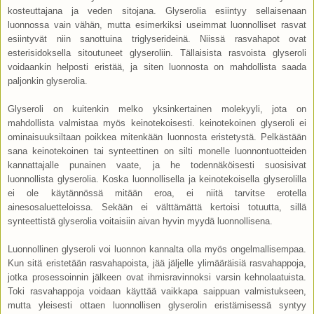
kosteuttajana ja veden sitojana. Glyserolia esiintyy sellaisenaan
luonnossa vain vähän, mutta esimerkiksi useimmat luonnolliset rasvat
esiintyvät niin sanottuina triglyserideinä. Niissä rasvahapot ovat
esterisidoksella sitoutuneet glyseroliin. Tällaisista rasvoista glyseroli
voidaankin helposti eristää, ja siten luonnosta on mahdollista saada
paljonkin glyserolia.
Glyseroli on kuitenkin melko yksinkertainen molekyyli, jota on
mahdollista valmistaa myös keinotekoisesti. keinotekoinen glyseroli ei
ominaisuuksiltaan poikkea mitenkään luonnosta eristetystä. Pelkästään
sana keinotekoinen tai synteettinen on silti monelle luonnontuotteiden
kannattajalle punainen vaate, ja he todennäköisesti suosisivat
luonnollista glyserolia. Koska luonnollisella ja keinotekoisella glyserolilla
ei ole käytännössä mitään eroa, ei niitä tarvitse erotella
ainesosaluetteloissa. Sekään ei välttämättä kertoisi totuutta, sillä
synteettistä glyserolia voitaisiin aivan hyvin myydä luonnollisena.
Luonnollinen glyseroli voi luonnon kannalta olla myös ongelmallisempaa.
Kun sitä eristetään rasvahapoista, jää jäljelle ylimääräisiä rasvahappoja,
jotka prosessoinnin jälkeen ovat ihmisravinnoksi varsin kehnolaatuista.
Toki rasvahappoja voidaan käyttää vaikkapa saippuan valmistukseen,
mutta yleisesti ottaen luonnollisen glyserolin eristämisessä syntyy