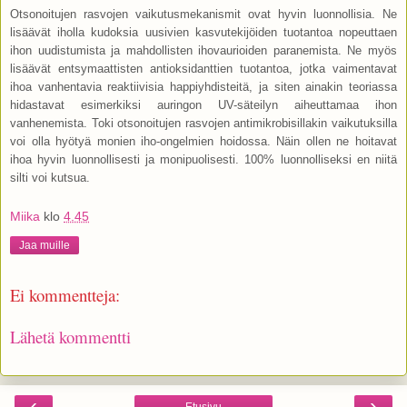
Otsonoitujen rasvojen vaikutusmekanismit ovat hyvin luonnollisia. Ne
lisäävät iholla kudoksia uusivien kasvutekijöiden tuotantoa nopeuttaen
ihon uudistumista ja mahdollisten ihovaurioiden paranemista. Ne myös
lisäävät entsymaattisten antioksidanttien tuotantoa, jotka vaimentavat
ihoa vanhentavia reaktiivisia happiyhdisteitä, ja siten ainakin teoriassa
hidastavat esimerkiksi auringon UV-säteilyn aiheuttamaa ihon
vanhenemista. Toki otsonoitujen rasvojen antimikrobisillakin vaikutuksilla
voi olla hyötyä monien iho-ongelmien hoidossa. Näin ollen ne hoitavat
ihoa hyvin luonnollisesti ja monipuolisesti. 100% luonnolliseksi en niitä
silti voi kutsua.
Miika
klo
4.45
Jaa muille
Ei kommentteja:
Lähetä kommentti
‹
›
Etusivu