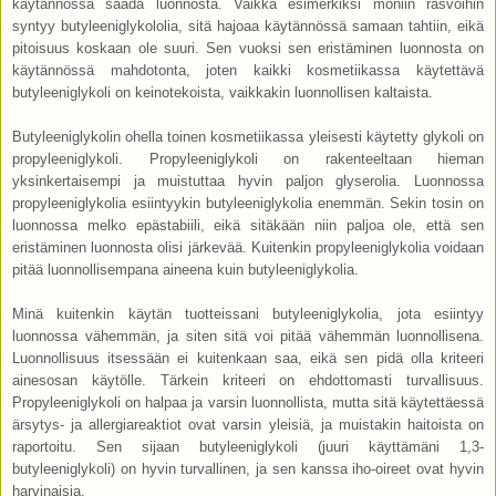
käytännössä saada luonnosta. Vaikka esimerkiksi moniin rasvoihin
syntyy butyleeniglykololia, sitä hajoaa käytännössä samaan tahtiin, eikä
pitoisuus koskaan ole suuri. Sen vuoksi sen eristäminen luonnosta on
käytännössä mahdotonta, joten kaikki kosmetiikassa käytettävä
butyleeniglykoli on keinotekoista, vaikkakin luonnollisen kaltaista.
Butyleeniglykolin ohella toinen kosmetiikassa yleisesti käytetty glykoli on
propyleeniglykoli. Propyleeniglykoli on rakenteeltaan hieman
yksinkertaisempi ja muistuttaa hyvin paljon glyserolia. Luonnossa
propyleeniglykolia esiintyykin butyleeniglykolia enemmän. Sekin tosin on
luonnossa melko epästabiili, eikä sitäkään niin paljoa ole, että sen
eristäminen luonnosta olisi järkevää. Kuitenkin propyleeniglykolia voidaan
pitää luonnollisempana aineena kuin butyleeniglykolia.
Minä kuitenkin käytän tuotteissani butyleeniglykolia, jota esiintyy
luonnossa vähemmän, ja siten sitä voi pitää vähemmän luonnollisena.
Luonnollisuus itsessään ei kuitenkaan saa, eikä sen pidä olla kriteeri
ainesosan käytölle. Tärkein kriteeri on ehdottomasti turvallisuus.
Propyleeniglykoli on halpaa ja varsin luonnollista, mutta sitä käytettäessä
ärsytys- ja allergiareaktiot ovat varsin yleisiä, ja muistakin haitoista on
raportoitu. Sen sijaan butyleeniglykoli (juuri käyttämäni 1,3-
butyleeniglykoli) on hyvin turvallinen, ja sen kanssa iho-oireet ovat hyvin
harvinaisia.