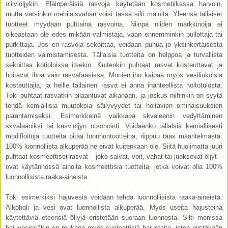
oliiviöljykin. Eläinperäisiä rasvoja käytetään kosmetiikassa harvoin,
mutta varsinkin mehiläisvahan voisi tässä silti mainita. Yleensä tällaiset
tuotteet myydään puhtaina rasvoina. Niinpä niiden markkinoija ei
oikeastaan ole edes mikään valmistaja, vaan ennemminkin pullottaja tai
purkittaja. Jos eri rasvoja sekoittaa, voidaan puhua jo yksinkertaisesta
tuotteiden valmistamisesta. Tällaisia tuotteita on helppoa ja turvallista
sekoittaa kotioloissa itsekin. Kuitenkin puhtaat rasvat kosteuttavat ja
hoitavat ihoa vain rasvafaasissa. Monien iho kaipaa myös vesiliukoisia
kosteuttajia, ja heille tällainen rasva ei anna ihanteellista hoitotulosta.
Toki puhtaat rasvatkin pilaantuvat aikanaan, ja joskus niihinkin on syytä
tehdä kemiallisia muutoksia säilyvyydet tai hoitavien ominaisuuksien
parantamiseksi. Esimerkkeinä vaikkapa skvaleenin vedyttäminen
skvalaaniksi tai kasviöljyn otsonointi. Voidaanko tällaisia kemiallisesti
modifioituja tuotteita pitää luonnontuotteina, riippuu taas määritelmästä.
100% luonnollista alkuperää ne eivät kuitenkaan ole. Siitä huolimatta juuri
puhtaat kosmeettiset rasvat – joko salvat, voit, vahat tai juoksevat öljyt –
ovat käytännössä ainoita kosmeettisia tuotteita, jotka voivat olla 100%
luonnollisista raaka-aineista.
Toki esimerkiksi hajuvesiä voidaan tehdä luonnollisista raaka-aineista.
Alkoholi ja vesi ovat luonnollista alkuperää. Myös useita hajusteina
käytettäviä eteerisiä öljyjä eristetään suoraan luonnosta. Silti monissa
hajuvesissäkin on mukana myös synteettisiä hajusteita, joten niistäkään