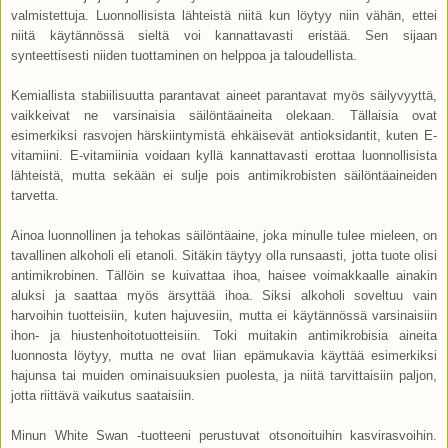
valmistettuja. Luonnollisista lähteistä niitä kun löytyy niin vähän, ettei
niitä käytännössä sieltä voi kannattavasti eristää. Sen sijaan
synteettisesti niiden tuottaminen on helppoa ja taloudellista.
Kemiallista stabiilisuutta parantavat aineet parantavat myös säilyvyyttä,
vaikkeivat ne varsinaisia säilöntäaineita olekaan. Tällaisia ovat
esimerkiksi rasvojen härskiintymistä ehkäisevät antioksidantit, kuten E-
vitamiini. E-vitamiinia voidaan kyllä kannattavasti erottaa luonnollisista
lähteistä, mutta sekään ei sulje pois antimikrobisten säilöntäaineiden
tarvetta.
Ainoa luonnollinen ja tehokas säilöntäaine, joka minulle tulee mieleen, on
tavallinen alkoholi eli etanoli. Sitäkin täytyy olla runsaasti, jotta tuote olisi
antimikrobinen. Tällöin se kuivattaa ihoa, haisee voimakkaalle ainakin
aluksi ja saattaa myös ärsyttää ihoa. Siksi alkoholi soveltuu vain
harvoihin tuotteisiin, kuten hajuvesiin, mutta ei käytännössä varsinaisiin
ihon- ja hiustenhoitotuotteisiin. Toki muitakin antimikrobisia aineita
luonnosta löytyy, mutta ne ovat liian epämukavia käyttää esimerkiksi
hajunsa tai muiden ominaisuuksien puolesta, ja niitä tarvittaisiin paljon,
jotta riittävä vaikutus saataisiin.
Minun White Swan -tuotteeni perustuvat otsonoituihin kasvirasvoihin.