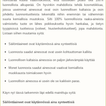
huvittavaa kuulla vaatimuksesta, että tuotteiden pitäisi olla 100%
luonnollista alkuperää. On hyvinkin mahdollista tehdä kosmetiikkaa,
joissa useimmat ainesosat ovat osin luonnollisen kaltaisia ja osin
johdettu luonnontuotteista tekemällä niihin enemmän tai vähemmän
suuria kemiallisia muutoksia. Silti 100% luonnollisista raaka-aineista
valmistettu tuote on lähes poikkeuksetta hyvin hankalaa, ja tietyn
tyyppisissä tuotteissa (voiteet, hiustenhoitotuotteet), jopa mahdotonta.
Listaan siihen muutamia syitä:
Säilöntäaineet ovat käytännössä aina synteettisiä
Luonnosta saadut ainesosat ovat usein kohtuuttoman kalliita
Luonnollisen kaltaisia ainesosia on paljon järkevämpää käyttää
Monet luonnosta saadut ainesosat vaativat kemiallista
muokkausta toimiakseen hyvin
Luonnollisin ainesosa ei usein ole se kaikkein paras.
Käyn nyt tässä tarkemmin läpi edellä mainittuja syitä:
Säilöntäaineet ovat käytännössä aina synteettisiä