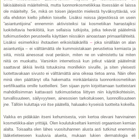
lakisääteisiä määritelmiä, mutta luonnonkosmetiikkaa itsessään ei laissa
ole määritelty. Se, mikä on toisen järjestön mielestä hyväksyttävää, voi
olla ehdoton kielto jollekin toiselle. Lisäksi noissa järjestöissä on usein
”asiantuntijoina” ennemmin aktivisteiksi tai kosmetiikan harrastajiksi
luokiteltavia henkilöitä, kun sellaisia tutkijoita, jotka tekevät päätelmiä
tutkimustiedon perusteella käyttäen niissäkin ainoastaan primaarilähteitä.
Lisäksi esimerkiksi ihotautien erikoislääkärillä
–
joka sinällään on alan
asiantuntija – ei välttämättä ole kummoistakaan perustietoa kemiasta ja
siitä, mistä ainesosat ovat peräisin, miten ne on valmistettu tai miten
niitä on muokattu. Varsinkin internetissä kun jotkut väärät päätelmät
saattavat äkkiä levitä totuuksina monillekin sivuille, ja siten yleisesti
luotettavakaan sivusto ei välttämättä aina oikeaa tietoa anna. Näin ollen
minä olen päättänyt olla hakematta minkäänlaista luonnonkosmetiikan
sertifikaattia omille tuotteilleni. Sen sijaan pyrin kirjoittamaan tuotteistani
mahdollisimman kattavasti tutkimustietoa liittyen niin käyttökohteisiin,
turvallisuuteen, säilyvyyteen, ainesosien tarkoitukseen, luonnollisuuteen
jne. Tällöin kuluttaja voi itse päätellä, haluaako kyseisiä tuotteita kokeilla.
Vaikka en pidäkään itseni kehumisesta, voin kertoa olevani harvinainen
kosmetiikka-alan yrittäjä. Olen koulutukseltani kemisti orgaanisen kemian
alalta. Toisaalta olen lähes vuosituhannen alusta asti tutkinut enemmän
lääketieteeseen kuuluvia alueita, mukaan lukien dermatologia eli