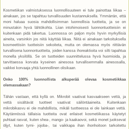
Kosmetiikan valmistuksessa luonnollisuuteen ei tule painottaa liikaa –
ainakaan, jos se tapahtuu turvallisuuden kustannuksella. Ymmärrän, että
moni haluaa suosia mahdollisimman luonnollisia tuotteita, ja se on
minustakin hyvä lähtökohta. Liian intohimoisesti luonnontuotteisiin ei
kuitenkaan pidä takertua. Luonnossa on paljon myös hyvin myrkyllisiä
aineita, varsinkin jos niitä käyttää liikaa. Niitä ei ainakaan tarkoituksella
kosmeettisiin tuotteisiin sekoiteta, mutta on olemassa myös riittävän
turvallisena luonnontuotteita, joiden kanssa ihoreaktioita voi silti tapahtua
monella yksilöllä. Se on tuotteiden suunnittelussa hyvä huomioida, ja
tarvittaessa korvata kyseinen ainesosa turvallisemmalla ainesosalla,
vaikkei korvaaja yhtä luonnollinen olisikaan.
Onko 100% luonnollista alkuperää olevaa kosmetiikkaa
olemassakaan?
Tähän vastaan, että kyllä on. Mikrobit vaativat kasvaakseen vettä, ja
vettä sisältävät tuotteet vaativat säilöntäaineita. Kuitenkaan
mikrobikasvu ei ole mahdollista, mikäli tuotteessa ei ole lainkaan vettä.
Käytännössä tällaisia tuotteita ovat erilaiset kosmetiikassa käytetyt
puhtaat rasvat, kuten shea-, mango- ja kaakaovoi, sekä monet juoksevat
öljyt, kuten tyrni- jojoba-, tai vaikkapa ihan ihonhoitoon tarkoitettu