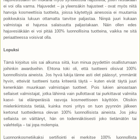
ei voi olla varma. Hajuvedet – ja yleensäkin hajusteet - ovat myös niitä
harvoja kosmeettisia tuotteita, joissa käytettyjä ainesosia ei muutamia
poikkeuksia lukuun ottamatta tarvitse paljastaa. Niinpä juuri kukaan
valmistaja ei hajunsa salaisuutta paljastakaan. Näin ollen edes
hajuvesiäkään ei voi pitää 100% luonnollisina tuotteina, vaikka ne sitä
periaatteessa voisivat olla.
Lopuksi
Tämä kirjoitus siis sai alkunsa siitä, kun minua pyydettiin osallistumaan
joihinkin awardseihin. Ehtona toki oli, että tuotteeni olisivat 100%
luonnollisista aineista. Jos hyvä lukija tänne asti olet päässyt, ymmärrät
hyvin, etteivät tuotteeni tuota kriteeriä täytä – kuten eivät täytä juuri
kenenkään muunkaan valmistajan tuotteet. Pois lukien ainoastaan
sellaiset valmistajat, jotka lähinnä vain pullottavat tai purkittavat valmiita
kasvi- tai eläinperäisiä rasvoja kosmeettiseen käyttöön. Olisikin
mielenkiintoista tietää, kuinka moni yritys on tuon pyynnön jälkeen
kertonut tuotteidensa olevan 100% luonnollisista aineista. Jos joku
sellaista on väittänyt, hän on todennäköisesti joko tietämätön tai
valehtelija – tai jopa molempia.
Luonnonkosmetiikaksi sertifiointi ei merkitse 100% luonnollista