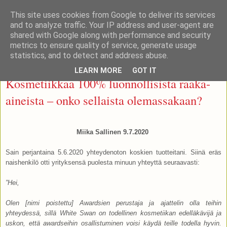
This site uses cookies from Google to deliver its services
Otsonoidut ihonhoitotuotteet
and to analyze traffic. Your IP address and user-agent are
shared with Google along with performance and security
metrics to ensure quality of service, generate usage
statistics, and to detect and address abuse.
torstai 9. heinäkuuta 2020
LEARN MORE
GOT IT
Kosmetiikkaa 100% luonnollisista raaka-
aineista – onko sellaista olemassakaan?
Miika Sallinen 9.7.2020
Sain perjantaina 5.6.2020 yhteydenoton koskien tuotteitani. Siinä eräs
naishenkilö otti yrityksensä puolesta minuun yhteyttä seuraavasti:
”Hei,
Olen [nimi poistettu] Awardsien perustaja ja ajattelin olla teihin
yhteydessä, sillä White Swan on todellinen kosmetiikan edelläkävijä ja
uskon, että awardseihin osallistuminen voisi käydä teille todella hyvin.