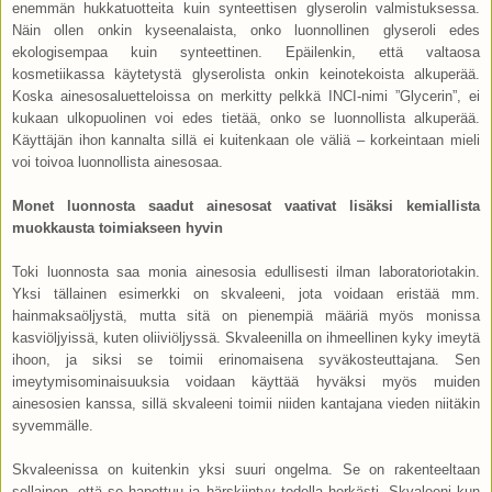
enemmän hukkatuotteita kuin synteettisen glyserolin valmistuksessa.
Näin ollen onkin kyseenalaista, onko luonnollinen glyseroli edes
ekologisempaa kuin synteettinen. Epäilenkin, että valtaosa
kosmetiikassa käytetystä glyserolista onkin keinotekoista alkuperää.
Koska ainesosaluetteloissa on merkitty pelkkä INCI-nimi ”Glycerin”, ei
kukaan ulkopuolinen voi edes tietää, onko se luonnollista alkuperää.
Käyttäjän ihon kannalta sillä ei kuitenkaan ole väliä – korkeintaan mieli
voi toivoa luonnollista ainesosaa.
Monet luonnosta saadut ainesosat vaativat lisäksi kemiallista
muokkausta toimiakseen hyvin
Toki luonnosta saa monia ainesosia edullisesti ilman laboratoriotakin.
Yksi tällainen esimerkki on skvaleeni, jota voidaan eristää mm.
hainmaksaöljystä, mutta sitä on pienempiä määriä myös monissa
kasviöljyissä, kuten oliiviöljyssä. Skvaleenilla on ihmeellinen kyky imeytä
ihoon, ja siksi se toimii erinomaisena syväkosteuttajana. Sen
imeytymisominaisuuksia voidaan käyttää hyväksi myös muiden
ainesosien kanssa, sillä skvaleeni toimii niiden kantajana vieden niitäkin
syvemmälle.
Skvaleenissa on kuitenkin yksi suuri ongelma. Se on rakenteeltaan
sellainen, että se hapettuu ja härskiintyy todella herkästi. Skvaleeni kun