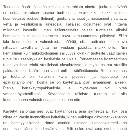
Tarkoitan tässä säilöntäaineella antimikrobista ainetta, jonka tehtävänä
on estää mikrobien kasvua tuotteessa. Esimerkiksi kaikki voiteet,
kosmeettiset liuokset (lotionit), geelit, shampoot ja hoitoaineet sisältävät
vettä ja vesiliukoisia ainesosia. Tällaiset olosuhteet ovat riittäviä
mikrobien kasvulle. Ilman säilöntäaineita näissä tuotteissa alkaisi
homeiden tai muiden mikrobien kasvu jo muutamassa päivässä. EU:n
laki kosmeettisista valmisteista määrää, että tuotteiden on oltava
riittävän turvallisia, jotta ne voidaan päästää markkinoille. Niin
kemiallinen kuin mikrobiologinen säilyvyys ovatkin tuotteille vaadittavien
turvallisuusselvityksien keskeisiä osuuksia. Periaatteessa kosmeettinen
tuote voidaan tehdä steriileissä olosuhteissa, ja myös pakata steriiliin
pakkaukseen. Tällöin se ei vaadi erillisiä säilöntäaineita. Steriili pakkaus
ja tuotanto on kuitenkin kallis prosessi, ja lopputuote on
epäkäytännöllinen, koska se on käytettävä pian avaamisen jälkeen.
Pieniä kertakäyttöpakkauksia ei myöskään voi pitää
ympäristöystävällisinä. Käytännössä tällaista tuotetta ei siis
kosmeettisena valmisteena juuri koskaan näe.
Käytetyt säilöntäaineet ovat käytännössä aina synteettisiä. Toki osa
niistä on varsin luonnollisen kaltaisia, kuten vaikkapa dihydroetikkahappo
tai bentsyylialkoholi. Nämä ovatkin useiden luonnonkosmetiikkaa
sertifioivien järjestöjen hyväksymiä. Silti nekin ovat aina synteettisesti