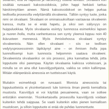
sisältää runsaasti kaksoissidoksia, joihin happi herkästi tarttuu
härskiinnyttäen aineen. Nämä kaksoissidokset on helppo purkaa
teollisella prosessilla vedyttämällä skvaleenia. Tällöin syntyy tuote, jonka
nimi on skvalaani. Skvalaani on ominaisuuksiltaan vastaavaa skvaleenin
kanssa, mutta se ei enää hapetu, ja siksi sen säilyvyys on
huippuluokkaa. Myös skvalaania esiintyy luonnossa esimerkiksi lapsen
ja nuoren iholla, mutta vanhentuessa sen synty yleensä loppuu noin 40
ikävuoteen mennessä. Myös ihmiskehossa skvalaani syntyy
skvaleenista. Näin ollen skvalaani – siis se teollisen
vedytysprosessoinnin läpikäynyt aine – on ihmisen iholla jopa
luonnollisempi kuin luonnosta helpommin saatava skvaleeni.
Skvaleenista skvalaaniksi on siis prosessi, joka kannattaa tehdä, jotta
lopputuote olisi parempaa. Käytän skvalaania kaikissa voiteissani, ja
minulla se on aina ollut kasviöljypohjaista, vaikka se onkin kalliimpaa.
Mitään eläinperäisiä ainesosia en tuotteissani käytä.
Muitakin esimerkkejä on runsaasti. Monista ainesosista tai
lopputuotteista ei yksinkertaisesti tule toimivia ilman pientä kemiallista
muutosta. Kasviöljyä ei voi käyttää pesuaineena, vaan se sotkee
entistäkin enemmän. Yksinkertaisella prosessilla kasviöljystä voidaan
kuitenkin tehdä saippuaa. Se vaatii kuitenkin edes pienen kemiallisen
muutoksen, ja silloin lopputuote ei enää ole puhdas luonnontuote.