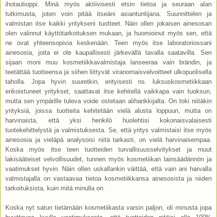
ihotautioppi. Minä myös aktiivisesti etsin tietoa ja seuraan alan
tutkimusta, joten voin pitää itseäni asiantuntijana. Suunnittelen ja
valmistan itse kaikki yritykseni tuotteet. Näin ollen jokaisen ainesosan
olen valinnut käyttötarkoituksen mukaan, ja huomioinut myös sen, että
ne ovat yhteensopivia keskenään. Teen myös itse laboratoriossani
ainesosia, joita ei ole kaupallisesti järkevällä tavalla saatavilla. Sen
sijaan moni muu kosmetiikkavalmistaja lanseeraa vain brändin, ja
teetättää tuotteensa ja siihen liittyvät viranomaisvelvoitteet ulkopuolisella
taholla. Jopa hyvin suuretkin, erityisesti ns. luksuskosmetiikkaan
erikoistuneet yritykset, saattavat itse kehitellä vaikkapa vain tuoksun,
mutta sen ympärille tuleva voide ostetaan alihankkijalta. On toki niitäkin
yrityksiä, joissa tuotteita kehitetään vielä alusta loppuun, mutta on
harvinaista, että yksi henkilö huolehtisi kokonaisvalaisesti
tuotekehittelystä ja valmistuksesta. Se, että yritys valmistaisi itse myös
ainesosia ja vieläpä analysoisi niitä tarkasti, on vielä harvinaisempaa.
Koska myös itse teen tuotteiden turvallisuusselvitykset ja muut
lakisääteiset velvollisuudet, tunnen myös kosmetiikan lainsäädännön ja
vaatimukset hyvin. Näin ollen uskallankin väittää, että vain ani harvalla
valmistajalla on vastaavaa tietoa kosmetiikkansa ainesosista ja niiden
tarkoituksista, kuin mitä minulla on.
Koska nyt satun tietämään kosmetiikasta varsin paljon, oli minusta jopa