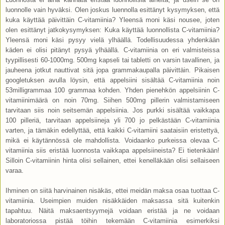
luonnolle vain hyväksi. Olen joskus luennolla esittänyt kysymyksen, että
kuka käyttää päivittäin C-vitamiinia? Yleensä moni käsi nousee, joten
olen esittänyt jatkokysymyksen: Kuka käyttää luonnollista C-vitamiinia?
Yleensä moni käsi pysyy vielä ylhäällä. Todellisuudessa yhdenkään
käden ei olisi pitänyt pysyä ylhäällä. C-vitamiinia on eri valmisteissa
tyypillisesti 60-1000mg. 500mg kapseli tai tabletti on varsin tavallinen, ja
jauheena jotkut nauttivat sitä jopa grammakaupalla päivittäin. Pikaisen
googletuksen avulla löysin, että appelsiini sisältää C-vitamiinia noin
53milligrammaa 100 grammaa kohden. Yhden pienehkön appelsiinin C-
vitamiinimäärä on noin 70mg. Siihen 500mg pillerin valmistamiseen
tarvitaan siis noin seitsemän appelsiinia. Jos purkki sisältää vaikkapa
100 pilleriä, tarvitaan appelsiineja yli 700 jo pelkästään C-vitamiinia
varten, ja tämäkin edellyttää, että kaikki C-vitamiini saataisiin eristettyä,
mikä ei käytännössä ole mahdollista. Voidaanko purkeissa olevaa C-
vitamiinia siis eristää luonnosta vaikkapa appelsiineista? Ei tietenkään!
Silloin C-vitamiinin hinta olisi sellainen, ettei kenelläkään olisi sellaiseen
varaa.
Ihminen on siitä harvinainen nisäkäs, ettei meidän maksa osaa tuottaa C-
vitamiinia. Useimpien muiden nisäkkäiden maksassa sitä kuitenkin
tapahtuu. Näitä maksaentsyymejä voidaan eristää ja ne voidaan
laboratoriossa pistää töihin tekemään C-vitamiinia esimerkiksi