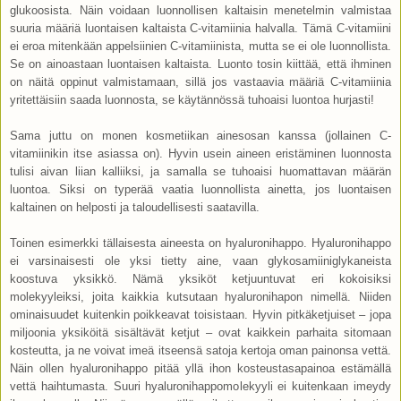
glukoosista. Näin voidaan luonnollisen kaltaisin menetelmin valmistaa
suuria määriä luontaisen kaltaista C-vitamiinia halvalla. Tämä C-vitamiini
ei eroa mitenkään appelsiinien C-vitamiinista, mutta se ei ole luonnollista.
Se on ainoastaan luontaisen kaltaista. Luonto tosin kiittää, että ihminen
on näitä oppinut valmistamaan, sillä jos vastaavia määriä C-vitamiinia
yritettäisiin saada luonnosta, se käytännössä tuhoaisi luontoa hurjasti!
Sama juttu on monen kosmetiikan ainesosan kanssa (jollainen C-
vitamiinikin itse asiassa on). Hyvin usein aineen eristäminen luonnosta
tulisi aivan liian kalliiksi, ja samalla se tuhoaisi huomattavan määrän
luontoa. Siksi on typerää vaatia luonnollista ainetta, jos luontaisen
kaltainen on helposti ja taloudellisesti saatavilla.
Toinen esimerkki tällaisesta aineesta on hyaluronihappo. Hyaluronihappo
ei varsinaisesti ole yksi tietty aine, vaan glykosamiiniglykaneista
koostuva yksikkö. Nämä yksiköt ketjuuntuvat eri kokoisiksi
molekyyleiksi, joita kaikkia kutsutaan hyaluronihapon nimellä. Niiden
ominaisuudet kuitenkin poikkeavat toisistaan. Hyvin pitkäketjuiset – jopa
miljoonia yksiköitä sisältävät ketjut – ovat kaikkein parhaita sitomaan
kosteutta, ja ne voivat imeä itseensä satoja kertoja oman painonsa vettä.
Näin ollen hyaluronihappo pitää yllä ihon kosteustasapainoa estämällä
vettä haihtumasta. Suuri hyaluronihappomolekyyli ei kuitenkaan imeydy