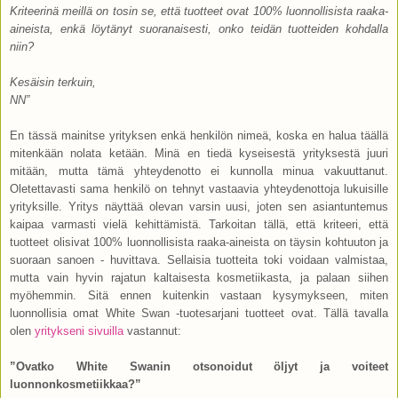
Kriteerinä meillä on tosin se, että tuotteet ovat 100% luonnollisista raaka-
aineista, enkä löytänyt suoranaisesti, onko teidän tuotteiden kohdalla
niin?
Kesäisin terkuin,
NN”
En tässä mainitse yrityksen enkä henkilön nimeä, koska en halua täällä
mitenkään nolata ketään. Minä en tiedä kyseisestä yrityksestä juuri
mitään, mutta tämä yhteydenotto ei kunnolla minua vakuuttanut.
Oletettavasti sama henkilö on tehnyt vastaavia yhteydenottoja lukuisille
yrityksille. Yritys näyttää olevan varsin uusi, joten sen asiantuntemus
kaipaa varmasti vielä kehittämistä. Tarkoitan tällä, että kriteeri, että
tuotteet olisivat 100% luonnollisista raaka-aineista on täysin kohtuuton ja
suoraan sanoen - huvittava. Sellaisia tuotteita toki voidaan valmistaa,
mutta vain hyvin rajatun kaltaisesta kosmetiikasta, ja palaan siihen
myöhemmin. Sitä ennen kuitenkin vastaan kysymykseen, miten
luonnollisia omat White Swan -tuotesarjani tuotteet ovat. Tällä tavalla
olen
yritykseni sivuilla
vastannut:
”Ovatko White Swanin otsonoidut öljyt ja voiteet
luonnonkosmetiikkaa?”