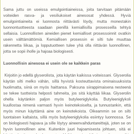
Sama juttu on useissa emulgointiaineissa, joita tarvitaan pitämään
voiteiden rasva- ja vesiliukoiset ainesosat yhdessä. Hyviä
emulgointiaineita ei luonnosta riittävästi löydy, mutta monestakin
luonnontuotteesta saadaan pienillä kemiallisilla prosesseilla tehtyä
sellaisia. Luonnollisten aineiden pienet kemialliset prosessoinnit ovatkin
usein välttämättömiä. Kemiallisen prosessin ei silti tule muuttaa
rakennetta liikaa, ja lopputuotteen tulee yhä olla riittävän luonnollinen,
jotta se sopii iholle ja hajoaa biologisesti.
Luonnollisin ainesosa ei usein ole se kaikkein paras
Kirjoitin jo edellä glyserolista, jota käytän kaikissa voiteissani. Glyserolia
käytän silti melko vähän, sillä hyvistä kosteuttavista ominaisuuksista
huolimatta, siinä on myös haittansa. Paksuna siirappimaisena nesteenä
se tekee tuotteista helposti tahmeita, jos sitä käyttää liikaa. Glyserolin
ohella käytänkin paljon myös butyleeniglykolia. Butyleeniglykoli
kuullostaa nimenä varmasti hyvin keinotekoiselta, ja tunnustankin, että
myös minun käyttämä aine on keinotekoista. Oikeammin se on silti
luontaisen kaltaista, sillä myös butyleeniglykolia esiintyy luonnossa. Se
on biologisesti hajoava ja sille löytyy aineenvaihduntareittejä, joten se on
hyvin luonnollinen aine. Kuitenkin juuri hajoamisesta johtuen, sitä ei