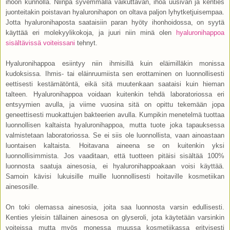
ihoon kunnolla. Niinpä syvemmällä vaikuttavan, ihoa uusivan ja kenties
juonteitakin poistavan hyaluronihapon on oltava paljon lyhytketjuisempaa.
Jotta hyaluronihaposta saataisiin paran hyöty ihonhoidossa, on syytä
käyttää eri molekyylikokoja, ja juuri niin minä olen
hyaluronihappoa
sisältävissä voiteissani
tehnyt.
Hyaluronihappoa esiintyy niin ihmisillä kuin eläimilläkin monissa
kudoksissa. Ihmis- tai eläinruumiista sen erottaminen on luonnollisesti
eettisesti kestämätöntä, eikä sitä muutenkaan saataisi kuin hieman
talteen. Hyaluronihappoa voidaan kuitenkin tehdä laboratoriossa eri
entsyymien avulla, ja viime vuosina sitä on opittu tekemään jopa
geneettisesti muokattujen bakteerien avulla. Kumpikin menetelmä tuottaa
luonnollisen kaltaista hyaluronihappoa, mutta tuote joka tapauksessa
valmistetaan laboratoriossa. Se ei siis ole luonnollista, vaan ainoastaan
luontaisen kaltaista. Hoitavana aineena se on kuitenkin yksi
luonnollisimmista. Jos vaaditaan, että tuotteen pitäisi sisältää 100%
luonnosta saatuja ainesosia, ei hyaluronihappoakaan voisi käyttää.
Samoin kävisi lukuisille muille luonnollisesti hoitaville kosmetiikan
ainesosille.
On toki olemassa ainesosia, joita saa luonnosta varsin edullisesti.
Kenties yleisin tällainen ainesosa on glyseroli, jota käytetään varsinkin
voiteissa mutta myös monessa muussa kosmetiikassa erityisesti