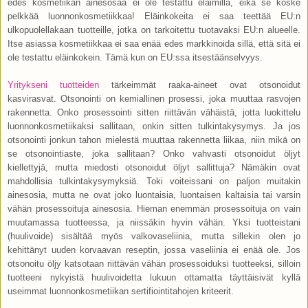
edes kosmetiikan ainesosaa ei ole testattu eläimillä, eikä se koske
pelkkää luonnonkosmetiikkaa! Eläinkokeita ei saa teettää EU:n
ulkopuolellakaan tuotteille, jotka on tarkoitettu tuotavaksi EU:n alueelle.
Itse asiassa kosmetiikkaa ei saa enää edes markkinoida sillä, että sitä ei
ole testattu eläinkokein. Tämä kun on EU:ssa itsestäänselvyys.
Yritykseni tuotteiden
tärkeimmät raaka-aineet ovat otsonoidut
kasvirasvat. Otsonointi on kemiallinen prosessi, joka muuttaa rasvojen
rakennetta. Onko prosessointi sitten riittävän vähäistä, jotta luokittelu
luonnonkosmetiikaksi sallitaan, onkin sitten tulkintakysymys. Ja jos
otsonointi jonkun tahon mielestä muuttaa rakennetta liikaa, niin mikä on
se otsonointiaste, joka sallitaan? Onko vahvasti otsonoidut öljyt
kiellettyjä, mutta miedosti otsonoidut öljyt sallittuja? Nämäkin ovat
mahdollisia tulkintakysymyksiä. Toki voiteissani on paljon muitakin
ainesosia, mutta ne ovat joko luontaisia, luontaisen kaltaisia tai varsin
vähän prosessoituja ainesosia. Hieman enemmän prosessoituja on vain
muutamassa tuotteessa, ja niissäkin hyvin vähän. Yksi tuotteistani
(huulivoide) sisältää myös valkovaseliinia, mutta sillekin olen jo
kehittänyt uuden korvaavan reseptin, jossa vaseliinia ei enää ole. Jos
otsonoitu öljy katsotaan riittävän vähän prosessoiduksi tuotteeksi, silloin
tuotteeni nykyistä huulivoidetta lukuun ottamatta täyttäisivät kyllä
useimmat luonnonkosmetiikan sertifiointitahojen kriteerit.