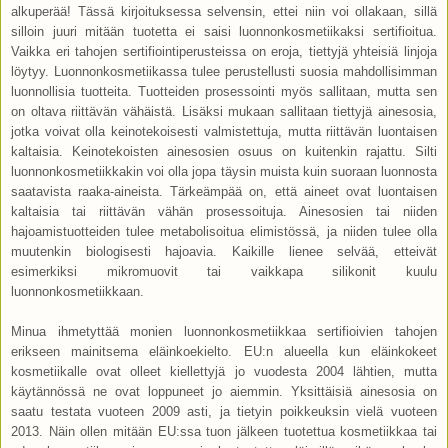
alkuperää! Tässä kirjoituksessa selvensin, ettei niin voi ollakaan, sillä
silloin juuri mitään tuotetta ei saisi luonnonkosmetiikaksi sertifioitua.
Vaikka eri tahojen sertifiointiperusteissa on eroja, tiettyjä yhteisiä linjoja
löytyy. Luonnonkosmetiikassa tulee perustellusti suosia mahdollisimman
luonnollisia tuotteita. Tuotteiden prosessointi myös sallitaan, mutta sen
on oltava riittävän vähäistä. Lisäksi mukaan sallitaan tiettyjä ainesosia,
jotka voivat olla keinotekoisesti valmistettuja, mutta riittävän luontaisen
kaltaisia. Keinotekoisten ainesosien osuus on kuitenkin rajattu. Silti
luonnonkosmetiikkakin voi olla jopa täysin muista kuin suoraan luonnosta
saatavista raaka-aineista. Tärkeämpää on, että aineet ovat luontaisen
kaltaisia tai riittävän vähän prosessoituja. Ainesosien tai niiden
hajoamistuotteiden tulee metabolisoitua elimistössä, ja niiden tulee olla
muutenkin biologisesti hajoavia. Kaikille lienee selvää, etteivät
esimerkiksi mikromuovit tai vaikkapa silikonit kuulu
luonnonkosmetiikkaan.
Minua ihmetyttää monien luonnonkosmetiikkaa sertifioivien tahojen
erikseen mainitsema eläinkoekielto. EU:n alueella kun eläinkokeet
kosmetiikalle ovat olleet kiellettyjä jo vuodesta 2004 lähtien, mutta
käytännössä ne ovat loppuneet jo aiemmin. Yksittäisiä ainesosia on
saatu testata vuoteen 2009 asti, ja tietyin poikkeuksin vielä vuoteen
2013. Näin ollen mitään EU:ssa tuon jälkeen tuotettua kosmetiikkaa tai