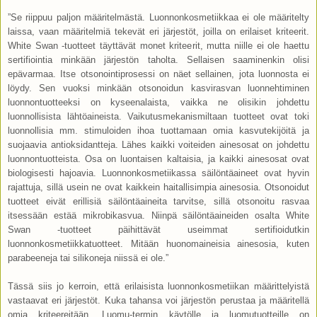
”Se riippuu paljon määritelmästä. Luonnonkosmetiikkaa ei ole määritelty
laissa, vaan määritelmiä tekevät eri järjestöt, joilla on erilaiset kriteerit.
White Swan -tuotteet täyttävät monet kriteerit, mutta niille ei ole haettu
sertifiointia minkään järjestön taholta. Sellaisen saaminenkin olisi
epävarmaa. Itse otsonointiprosessi on näet sellainen, jota luonnosta ei
löydy. Sen vuoksi minkään otsonoidun kasvirasvan luonnehtiminen
luonnontuotteeksi on kyseenalaista, vaikka ne olisikin johdettu
luonnollisista lähtöaineista. Vaikutusmekanismiltaan tuotteet ovat toki
luonnollisia mm. stimuloiden ihoa tuottamaan omia kasvutekijöitä ja
suojaavia antioksidantteja. Lähes kaikki voiteiden ainesosat on johdettu
luonnontuotteista. Osa on luontaisen kaltaisia, ja kaikki ainesosat ovat
biologisesti hajoavia. Luonnonkosmetiikassa säilöntäaineet ovat hyvin
rajattuja, sillä usein ne ovat kaikkein haitallisimpia ainesosia. Otsonoidut
tuotteet eivät erillisiä säilöntäaineita tarvitse, sillä otsonoitu rasvaa
itsessään estää mikrobikasvua. Niinpä säilöntäaineiden osalta White
Swan -tuotteet päihittävät useimmat sertifioidutkin
luonnonkosmetiikkatuotteet. Mitään huonomaineisia ainesosia, kuten
parabeeneja tai silikoneja niissä ei ole.”
Tässä siis jo kerroin, että erilaisista luonnonkosmetiikan määrittelyistä
vastaavat eri järjestöt. Kuka tahansa voi järjestön perustaa ja määritellä
omia kriteereitään. Luomu-termin käytölle ja luomutuotteille on