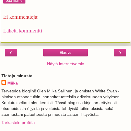
Jaa muille
Ei kommentteja:
Lähetä kommentti
‹
›
Etusivu
Näytä internetversio
Tietoja minusta
Miika
Tervetuloa blogiini! Olen Miika Sallinen, ja omistan White Swan -
nimisen otsonoituihin ihonhoitotuotteisiin erikoistuneen yrityksen.
Koulutukseltani olen kemisti. Tässä blogissa kirjoitan erityisesti
otsonoiduista öljyistä ja voiteista tehdyistä tutkimuksista sekä
saamastani palautteesta ja muusta asiaan liittyvästä.
Tarkastele profiilia