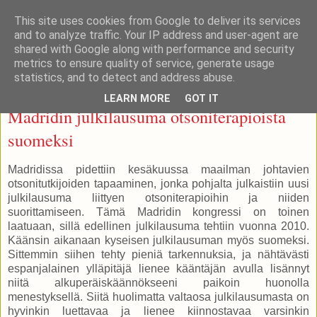
This site uses cookies from Google to deliver its services
Otsonoidut ihonhoitotuotteet
and to analyze traffic. Your IP address and user-agent are
shared with Google along with performance and security
metrics to ensure quality of service, generate usage
statistics, and to detect and address abuse.
tiistai 1. syyskuuta 2015
LEARN MORE
GOT IT
Madridin julkilausuma otsoniterapioista
suomeksi
Madridissa pidettiin kesäkuussa maailman johtavien
otsonitutkijoiden tapaaminen, jonka pohjalta julkaistiin uusi
julkilausuma liittyen otsoniterapioihin ja niiden
suorittamiseen. Tämä Madridin kongressi on toinen
laatuaan, sillä edellinen julkilausuma tehtiin vuonna 2010.
Käänsin aikanaan kyseisen julkilausuman myös suomeksi.
Sittemmin siihen tehty pieniä tarkennuksia, ja nähtävästi
espanjalainen ylläpitäjä lienee kääntäjän avulla lisännyt
niitä alkuperäiskäännökseeni paikoin
huonolla
menestyksellä. Siitä huolimatta valtaosa julkilausumasta on
hyvinkin luettavaa ja lienee kiinnostavaa varsinkin